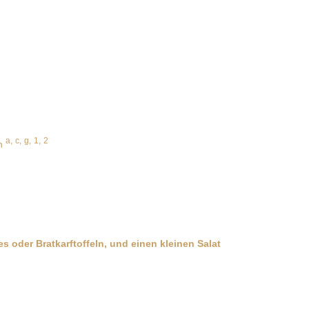
a,
c,
g,
1,
2
on
 oder Bratkarftoffeln, und einen kleinen Salat