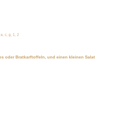
a,
c,
g,
1,
2
n
 oder Bratkarftoffeln, und einen kleinen Salat