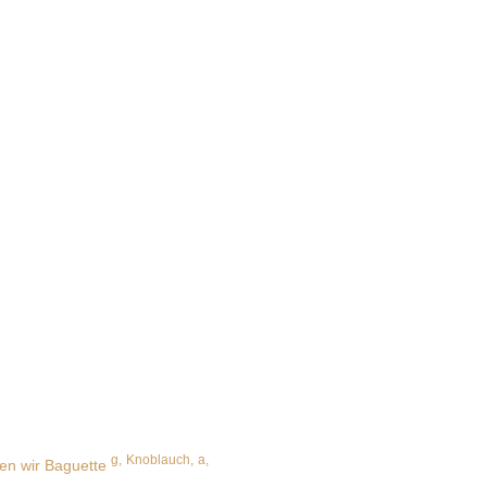
g,
Knoblauch,
a,
hen wir Baguette