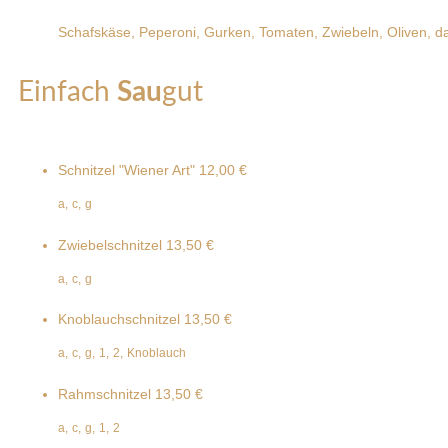
Schafskäse, Peperoni, Gurken, Tomaten, Zwiebeln, Oliven, d
Einfach
Sau
gut
Schnitzel "Wiener Art"
12,00 €
a,
c,
g
Zwiebelschnitzel
13,50 €
a,
c,
g
Knoblauchschnitzel
13,50 €
a,
c,
g,
1,
2,
Knoblauch
Rahmschnitzel
13,50 €
a,
c,
g,
1,
2