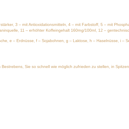
ärker, 3 – mit Antioxidationsmitteln, 4 – mit Farbstoff, 5 – mit Phosph
lalaninquelle, 11 – erhöhter Koffeingehalt 160mg/100ml, 12 – gentechnis
Fische, e – Erdnüsse, f – Sojabohnen, g – Laktose, h – Haselnüsse, i – S
 Bestrebens, Sie so schnell wie möglich zufrieden zu stellen, in Spitze