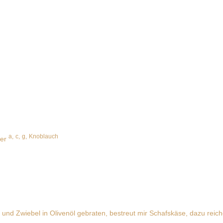
a,
c,
g,
Knoblauch
ter
und Zwiebel in Olivenöl gebraten, bestreut mir Schafskäse, dazu reic