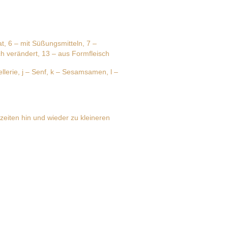
at, 6 – mit Süßungsmitteln, 7 –
ch verändert, 13 – aus Formfleisch
ellerie, j – Senf, k – Sesamsamen, l –
nzeiten hin und wieder zu kleineren