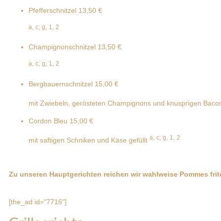
Pfefferschnitzel
13,50 €
a,
c,
g,
1,
2
Champignonschnitzel
13,50 €
a,
c,
g,
1,
2
Bergbauernschnitzel
15,00 €
mit Zwiebeln, gerösteten Champignons und knusprigen Bac
Cordon Bleu
15,00 €
a,
c,
g,
1,
2
mit saftigen Schniken und Käse gefüllt
Zu unseren Hauptgerichten reichen wir wahlweise Pommes frites
[the_ad id="7716"]