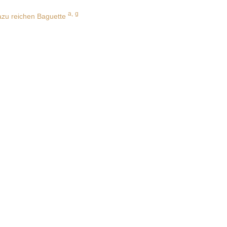
a,
g
azu reichen Baguette