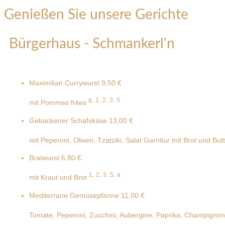
Genießen Sie unsere Gerichte
Bürgerhaus - Schmankerl'n
Maximilian Currywurst
9,50 €
g,
1,
2,
3,
5
mit Pommes frites
Gebackener Schafskäse
13,00 €
mit Peperoni, Oliven, Tzatziki, Salat Garnitur mit Brot und But
Bratwurst
6,80 €
1,
2,
3,
5,
a
mit Kraut und Brot
Mediterrane Gemüsepfanne
11,00 €
Tomate, Peperoni, Zucchini, Aubergine, Paprika, Champignon 