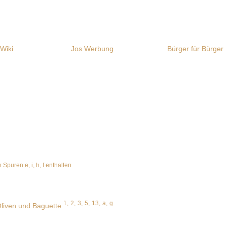
 Wiki
Jos Werbung
Bürger für Bürger
 Spuren e, i, h, f enthalten
1,
2,
3,
5,
13,
a,
g
Oliven und Baguette