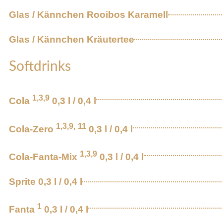
Glas / Kännchen Rooibos Karamell
Glas / Kännchen Kräutertee
Softdrinks
1,
3,
9
Cola
0,3 l / 0,4 l
1,
3,
9,
11
Cola-Zero
0,3 l / 0,4 l
1,
3,
9
Cola-Fanta-Mix
0,3 l / 0,4 l
Sprite 0,3 l / 0,4 l
1
Fanta
0,3 l / 0,4 l